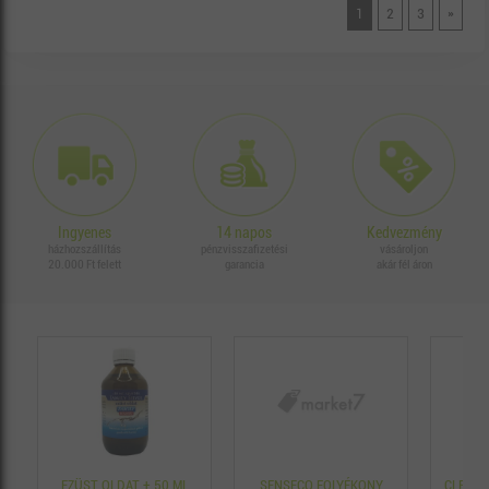
1
2
3
»
Ingyenes
14 napos
Kedvezmény
házhozszállítás
pénzvisszafizetési
vásároljon
20.000 Ft felett
garancia
akár fél áron
EZÜST OLDAT + 50 ML
SENSECO FOLYÉKONY
CLEANE