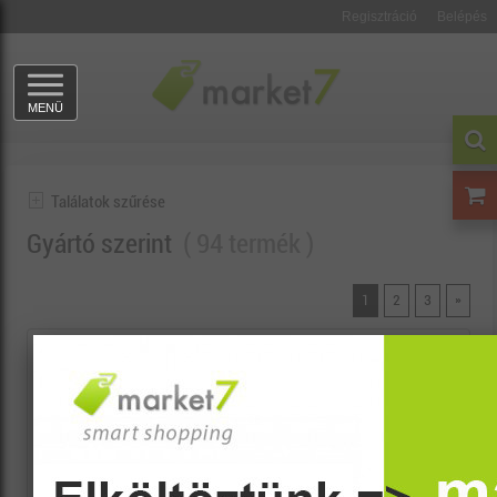
Regisztráció
Belépés
MENÜ
Találatok szűrése
Gyártó szerint
94 termék
1
2
3
»
MARKET7