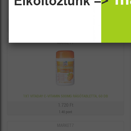
1X1 VITADAY C-VITAMIN 1000MG RÁGÓTABLETTA, 60 DB
4.015 Ft
4.00 pont
MARKET7
1X1 VITADAY C-VITAMIN 500MG RÁGÓTABLETTA, 60 DB
1.720 Ft
1.40 pont
MARKET7