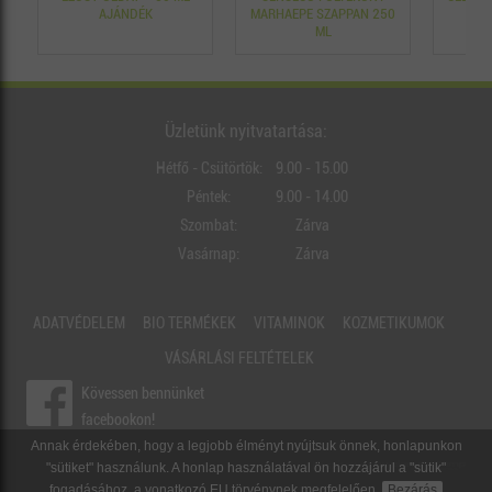
AJÁNDÉK
MARHAEPE SZAPPAN 250
ML
Üzletünk nyitvatartása:
Hétfő - Csütörtök:
9.00 - 15.00
Péntek:
9.00 - 14.00
Szombat:
Zárva
Vasárnap:
Zárva
ADATVÉDELEM
BIO TERMÉKEK
VITAMINOK
KOZMETIKUMOK
VÁSÁRLÁSI FELTÉTELEK
Kövessen bennünket
facebookon!
Annak érdekében, hogy a legjobb élményt nyújtsuk önnek, honlapunkon
Készítette a
"sütiket" használunk. A honlap használatával ön hozzájárul a "sütik"
fogadásához, a vonatkozó EU törvénynek megfelelően.
Bezárás