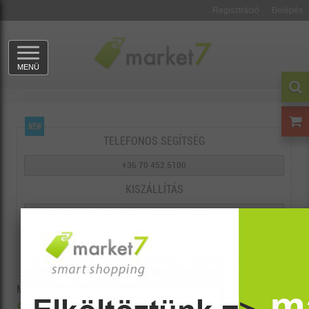
Regisztráció
Belépés
MENÜ
TELEFONOS SEGÍTSÉG
+36 70 452 5100
KISZÁLLÍTÁS
MAXIMUM 72 ÓRA
KÉRDÉSE VAN?
KÜLDJÖN ÜZENETET!
MARKET7
VISSZA