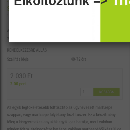
SENSECO FOLYÉKONY MARHAEPE
SZAPPAN 250 ml
10237
Az egyik legtökéletesebb folttisztító az úgynevezett marhaepe
szappan, vagy marhaepe folyékony tisztítószer.
RENDELKEZÉSRE ÁLLÁS
Szállítás ideje:
48-72 óra
2.030 Ft
2.00
pont
KOSÁRBA
Az egyik legtökéletesebb folttisztító az úgynevezett marhaepe
szappan, vagy marhaepe folyékony tisztítószer. Ez a készítmény
főleg a kisgyermekes anyukák egyik igaz barátja, mert valóban
minden foltra, ételpecsétre hatásos.valóban marhaepéből készül, de