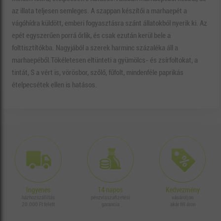
az illata teljesen semleges. A szappan készítői a marhaepét a
vágóhídra küldött, emberi fogyasztásra szánt állatokból nyerik ki. Az
epét egyszerűen porrá őrlik, és csak ezután kerül bele a
folttisztítókba. Nagyjából a szerek harminc százaléka áll a
marhaepéből.Tökéletesen eltünteti a gyümölcs- és zsírfoltokat, a
tintát, S a vért is, vörösbor, szőlő, fűfolt, mindenféle paprikás
ételpecsétek ellen is hatásos.
Ingyenes
14 napos
Kedvezmény
házhozszállítás
pénzvisszafizetési
vásároljon
20.000 Ft felett
garancia
akár fél áron