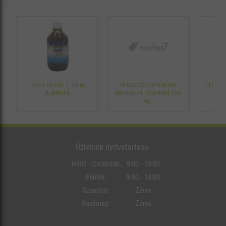
EZÜST OLDAT + 50 ML
SENSECO FOLYÉKONY
CLEANE
AJÁNDÉK
MARHAEPE SZAPPAN 250
ML
Üzletünk nyitvatartása:
Hétfő - Csütörtök:
9.00 - 15.00
Péntek:
9.00 - 14.00
Szombat:
Zárva
Vasárnap:
Zárva