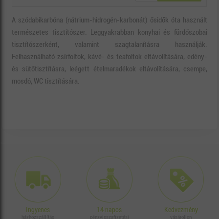
A szódabikarbóna (nátrium-hidrogén-karbonát) ősidők óta használt
természetes tisztítószer. Leggyakrabban konyhai és fürdőszobai
tisztítószerként, valamint szagtalanításra használják.
Felhasználható zsírfoltok, kávé- és teafoltok eltávolítására, edény-
és sütőtisztításra, leégett ételmaradékok eltávolítására, csempe,
mosdó, WC tisztítására.
Ingyenes
14 napos
Kedvezmény
házhozszállítás
pénzvisszafizetési
vásároljon