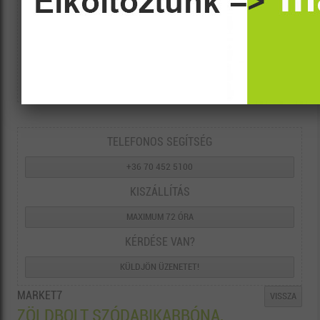
TELEFONOS SEGÍTSÉG
+36 70 452 5100
KISZÁLLÍTÁS
MAXIMUM 72 ÓRA
KÉRDÉSE VAN?
KÜLDJÖN ÜZENETET!
MARKET7
VISSZA
ZÖLDBOLT SZÓDABIKARBÓNA,