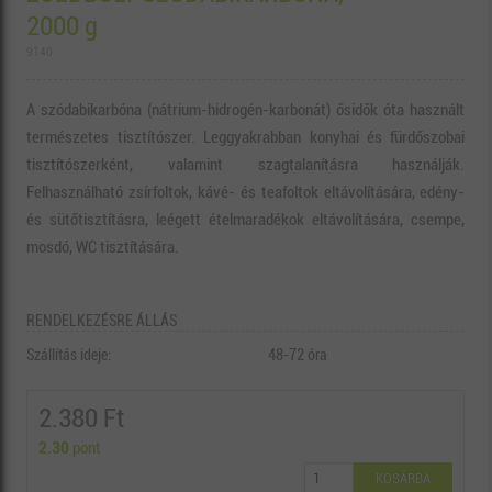
2000 g
9140
A szódabikarbóna (nátrium-hidrogén-karbonát) ősidők óta használt
természetes tisztítószer. Leggyakrabban konyhai és fürdőszobai
tisztítószerként, valamint szagtalanításra használják.
Felhasználható zsírfoltok, kávé- és teafoltok eltávolítására, edény-
és sütőtisztításra, leégett ételmaradékok eltávolítására, csempe,
mosdó, WC tisztítására.
RENDELKEZÉSRE ÁLLÁS
Szállítás ideje:
48-72 óra
2.380 Ft
2.30
pont
KOSÁRBA