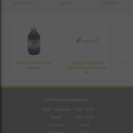
20.000 Ft felett
garancia
akár fél áron
EZÜST OLDAT + 50 ML
SENSECO FOLYÉKONY
CLEANE
AJÁNDÉK
MARHAEPE SZAPPAN 250
ML
Üzletünk nyitvatartása:
Hétfő - Csütörtök:
9.00 - 15.00
Péntek:
9.00 - 14.00
Szombat:
Zárva
Vasárnap:
Zárva