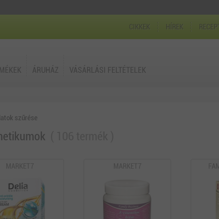
CIKKEK
HÍREK
RECEP
RMÉKEK
ÁRUHÁZ
VÁSÁRLÁSI FELTÉTELEK
latok szűrése
metikumok
106 termék
MARKET7
MARKET7
FAM