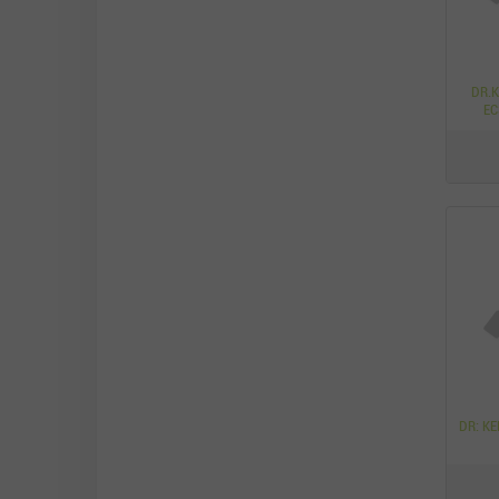
DR.
EC
DR: K