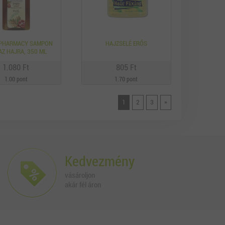
 PHARMACY SAMPON
HAJZSELÉ ERŐS
AZ HAJRA, 350 ML
1.080 Ft
805 Ft
1.00 pont
1.70 pont
1
2
3
»
Kedvezmény
vásároljon
akár fél áron