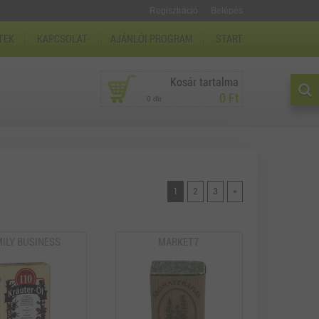
Regisztráció
Belépés
TEK
KAPCSOLAT
AJÁNLÓI PROGRAM
START
Kosár tartalma
0 Ft
0 db
1
2
3
»
ILY BUSINESS
MARKET7