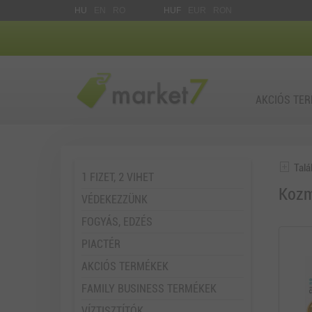
HU
EN
RO
HUF
EUR
RON
AKCIÓS TE
Talá
1 FIZET, 2 VIHET
Koz
VÉDEKEZZÜNK
FOGYÁS, EDZÉS
PIACTÉR
AKCIÓS TERMÉKEK
FAMILY BUSINESS TERMÉKEK
VÍZTISZTÍTÓK