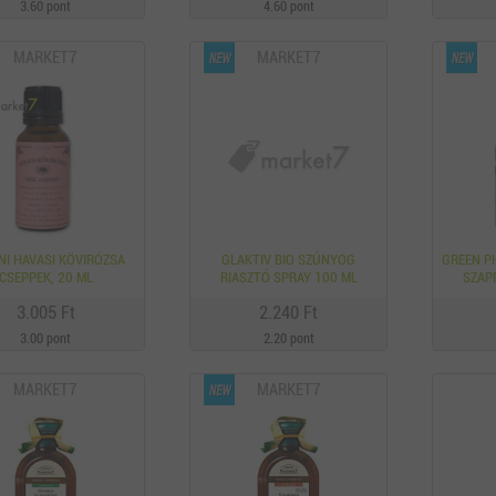
3.60 pont
4.60 pont
MARKET7
MARKET7
NI HAVASI KÖVIRÓZSA
GLAKTIV BIO SZÚNYOG
GREEN P
CSEPPEK, 20 ML
RIASZTÓ SPRAY 100 ML
SZAP
KIV
3.005 Ft
2.240 Ft
3.00 pont
2.20 pont
MARKET7
MARKET7