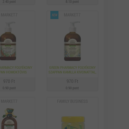
2.40 pont
8.10 pont
MARKET7
MARKET7
HARMACY FOLYÉKONY
GREEN PHARMACY FOLYÉKONY
PAN HOMOKTÖVIS
SZAPPAN KAMILLA KIVONATTAL,
ONATTAL, 465 ML
465 ML
970 Ft
970 Ft
0.90 pont
0.90 pont
MARKET7
FAMILY BUSINESS