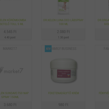
KELEN KÖRÖMGOMBA
DR.KELEN LUNA DEO LÁBSPRAY
DR.ORGA
SETELŐ TOLL 5 ML
100 ML
GOL
4.545 Ft
2.080 Ft
4.40 pont
1.30 pont
MARKET7
FAMILY BUSINESS
FAM
ELEN SUNSAVE F50 NAP
FEKETENADÁLYTŐ KRÉM
FÉNYVÉ
SPRAY 150ML
3.680 Ft
980 Ft