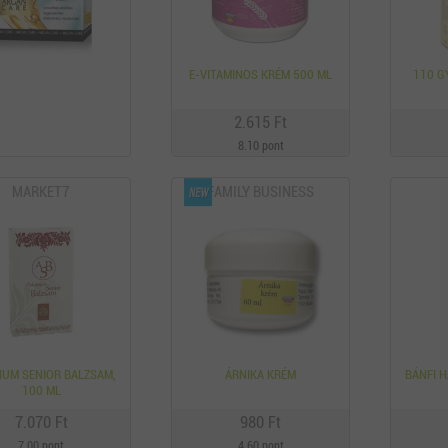
E-VITAMINOS KRÉM 500 ML
110 
2.615 Ft
8.10 pont
MARKET7
FAMILY BUSINESS
UM SENIOR BALZSAM,
ÁRNIKA KRÉM
BÁNFI 
100 ML
7.070 Ft
980 Ft
7.00 pont
4.60 pont