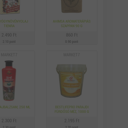
GYÓGYNÖVÉNYOLAJ
AHIMSA AROMATERÁPIÁS
TIENRA
SZAPPAN 90 G
2.490 Ft
860 Ft
2.10 pont
0.90 pont
MARKET7
MARKET7
HAJBALZSAM, 250 ML
BESTLIFEPRO PARAJDI
FÜRDŐSÓ MÉZ, 1000 G
2.300 Ft
2.195 Ft
2.30 pont
2.20 pont