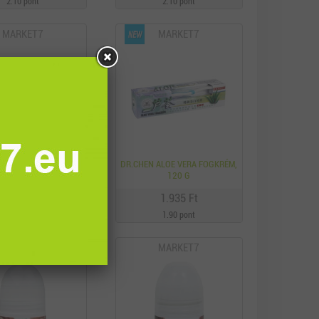
2.10 pont
2.10 pont
MARKET7
MARKET7
N SUNSAVE F30 SPORT
DR.CHEN ALOE VERA FOGKRÉM,
APTEJ 150 ML
120 G
2.910 Ft
1.935 Ft
2.90 pont
1.90 pont
MARKET7
MARKET7