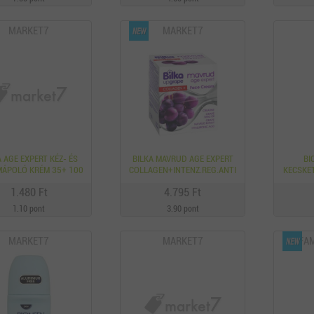
MARKET7
MARKET7
A AGE EXPERT KÉZ- ÉS
BILKA MAVRUD AGE EXPERT
BI
ÁPOLÓ KRÉM 35+ 100
COLLAGEN+INTENZ.REG.ANTI
KECSKE
ML
AGE ARCKRÉM, 40 ML
LÁ
1.480 Ft
4.795 Ft
1.10 pont
3.90 pont
MARKET7
MARKET7
FAM