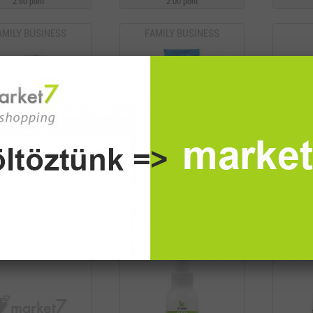
2.60 pont
2.00 pont
AMILY BUSINESS
FAMILY BUSINESS
RMAX ILLATMENTES
DERMAX ILLATMENTES
DR. KELE
ÁPOLÓ SZÁRAZ BŐRRE
TUSFÜRDŐ
N
2.225 Ft
1.385 Ft
3.40 pont
2.10 pont
MARKET7
MARKET7