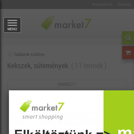
Regisztráció
Belépés
MENÜ
Találatok szűrése
Kekszek, sütemények
11 termék
MARKET7