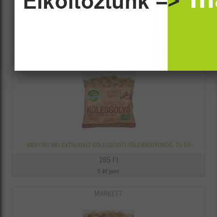
BIOPONT BIO EXTRUDÁLT KÖLESGOLYÓ FAHÉJAS, 60 G
405 Ft
0.50 pont
MARKET7
BIOPONT BIO EXTRUDÁLT KÖLESGOLYÓ FÖLDIMOGYORÓS, 75 GR
285 Ft
0.40 pont
MARKET7