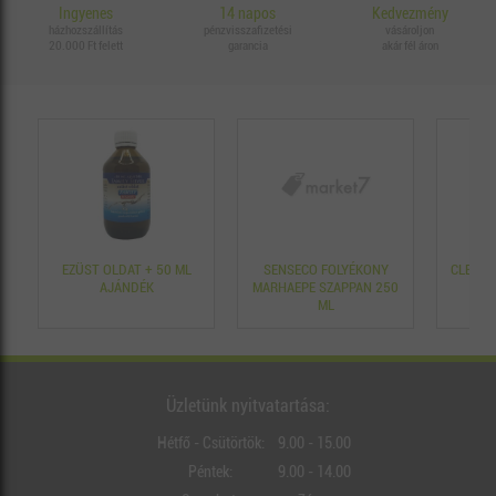
Ingyenes
14 napos
Kedvezmény
házhozszállítás
pénzvisszafizetési
vásároljon
20.000 Ft felett
garancia
akár fél áron
EZÜST OLDAT + 50 ML
SENSECO FOLYÉKONY
CLEANE
AJÁNDÉK
MARHAEPE SZAPPAN 250
ML
Üzletünk nyitvatartása:
Hétfő - Csütörtök:
9.00 - 15.00
Péntek:
9.00 - 14.00