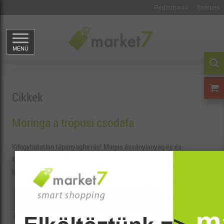
Regisztráció
Belépés
MENÜ
Cikkek
Moringa a trópusi csodafa
Kifogyhatatlan tápanyagforrás! Magas ásványianyag és és
fehérjetartalmú energizáló vitaminkomplex. Tejképzést serkentő
hatása miatt kismamáknak kifejezetten ajánlott.
BŐVEBBEN
7 dolog, amit a fütyiről tudnod kell!