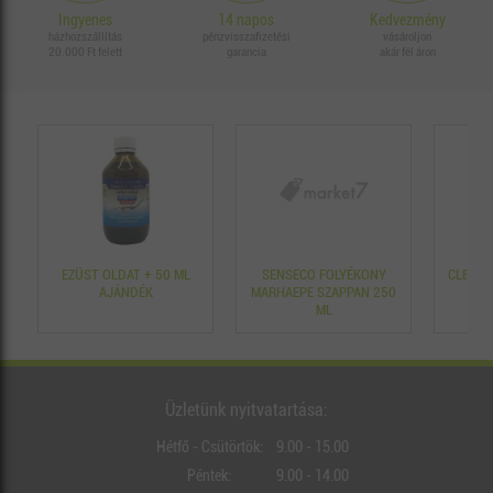
Ingyenes
14 napos
Kedvezmény
házhozszállítás
pénzvisszafizetési
vásároljon
20.000 Ft felett
garancia
akár fél áron
EZÜST OLDAT + 50 ML
SENSECO FOLYÉKONY
CLEANE
AJÁNDÉK
MARHAEPE SZAPPAN 250
ML
Üzletünk nyitvatartása:
Hétfő - Csütörtök:
9.00 - 15.00
Péntek:
9.00 - 14.00