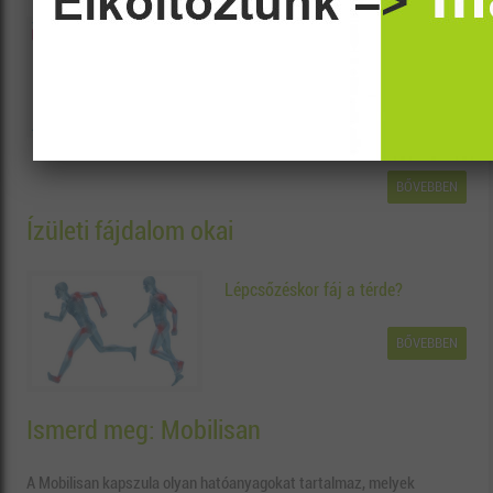
Ez a téma minden fiús anyuka
számára elkerülhetetlen és
mindamellett baromi fontos. Én erre
csak akkor jöttem rá, mikor
megszületett a fiam....
BŐVEBBEN
Ízületi fájdalom okai
Lépcsőzéskor fáj a térde?
BŐVEBBEN
Ismerd meg: Mobilisan
A Mobilisan kapszula olyan hatóanyagokat tartalmaz, melyek