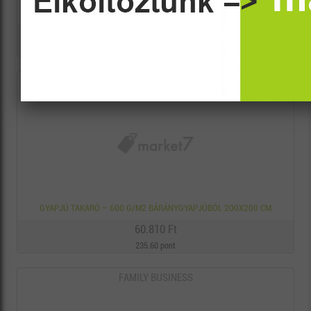
MINTÁS BÁRÁNY GYAPJÚGARNITÚRA
84.000 Ft
209.00 pont
FAMILY BUSINESS
GYAPJÚ TAKARÓ – 600 G/M2 BÁRÁNYGYAPJÚBÓL 200X200 CM
60.810 Ft
235.60 pont
FAMILY BUSINESS