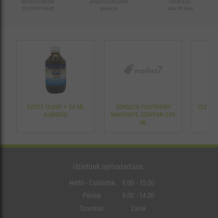
házhozszállítás
pénzvisszafizetési
vásároljon
20.000 Ft felett
garancia
akár fél áron
EZÜST OLDAT + 50 ML
SENSECO FOLYÉKONY
CLEANE
AJÁNDÉK
MARHAEPE SZAPPAN 250
ML
Üzletünk nyitvatartása:
Hétfő - Csütörtök:
9.00 - 15.00
Péntek:
9.00 - 14.00
Szombat:
Zárva