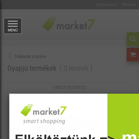
Regisztráció
Belépés
MENÜ
Találatok szűrése
Gyapjú termékek
3 termék
FAMILY BUSINESS