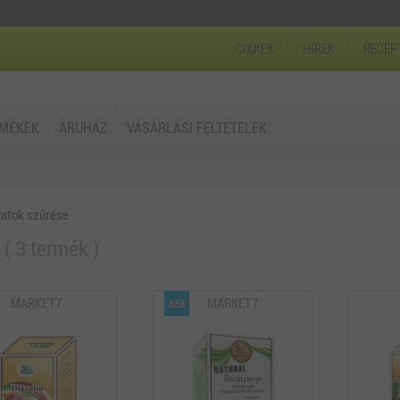
CIKKEK
HÍREK
RECEP
RMÉKEK
ÁRUHÁZ
VÁSÁRLÁSI FELTÉTELEK
latok szűrése
3 termék
MARKET7
MARKET7