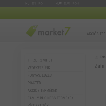
HU
EN
RO
HUF
EUR
RON
AKCIÓS TE
Talá
1 FIZET, 2 VIHET
Zafír
VÉDEKEZZÜNK
FOGYÁS, EDZÉS
PIACTÉR
AKCIÓS TERMÉKEK
FAMILY BUSINESS TERMÉKEK
VÍZTISZTÍTÓK