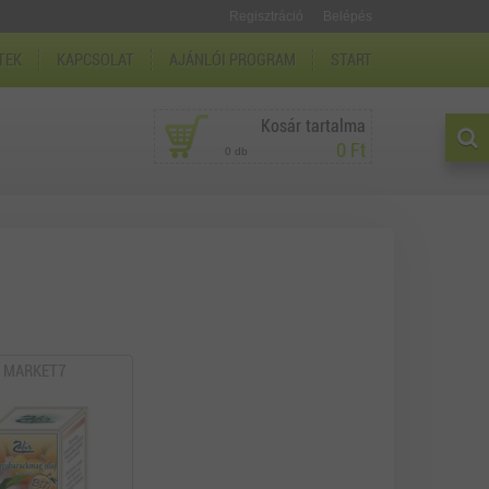
Regisztráció
Belépés
TEK
KAPCSOLAT
AJÁNLÓI PROGRAM
START
Kosár tartalma
0 Ft
0 db
MARKET7