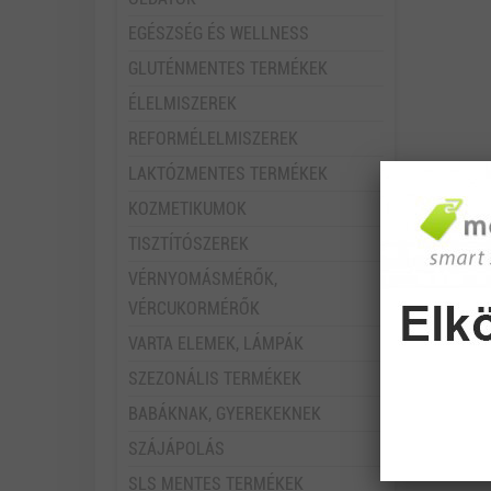
EGÉSZSÉG ÉS WELLNESS
GLUTÉNMENTES TERMÉKEK
ÉLELMISZEREK
REFORMÉLELMISZEREK
LAKTÓZMENTES TERMÉKEK
KOZMETIKUMOK
TISZTÍTÓSZEREK
VÉRNYOMÁSMÉRŐK,
VÉRCUKORMÉRŐK
VARTA ELEMEK, LÁMPÁK
SZEZONÁLIS TERMÉKEK
BABÁKNAK, GYEREKEKNEK
SZÁJÁPOLÁS
SLS MENTES TERMÉKEK